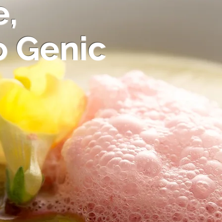
,
o
Genic