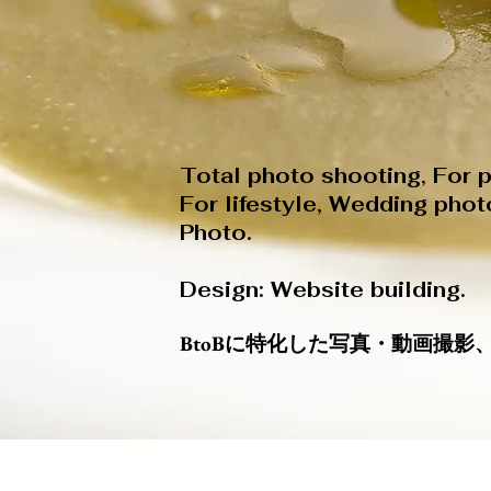
Total photo shooting, For p
For lifestyle, Wedding pho
Photo.
Design: Website building.
BtoBに特化した写真・動画撮