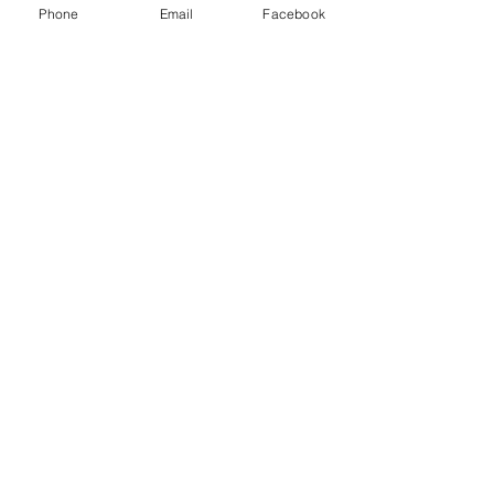
Phone
Email
Facebook
連絡先
08014101284
hokkaidogenic@gmail.com
日本、北海道札幌市
© Hokkaido Genic.