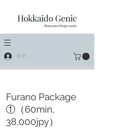
Hokkaido Genic
Matsuyama Design studio
ログイン
Furano Package
①（60min,
38,000jpy）